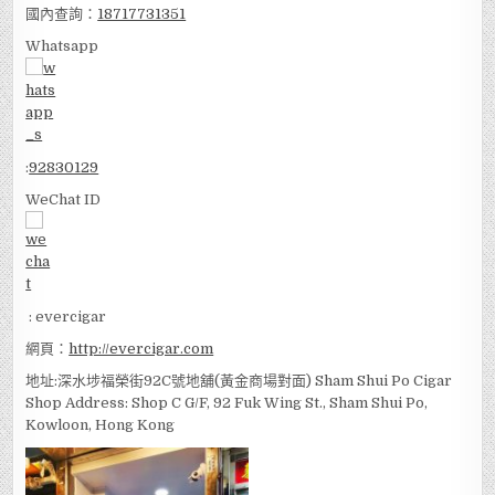
國內查詢：
18717731351
Whatsapp
:
92830129
WeChat ID
: evercigar
網頁：
http://evercigar.com
地址:深水埗福榮街92C號地舖(黃金商場對面) Sham Shui Po Cigar
Shop Address: Shop C G/F, 92 Fuk Wing St., Sham Shui Po,
Kowloon, Hong Kong