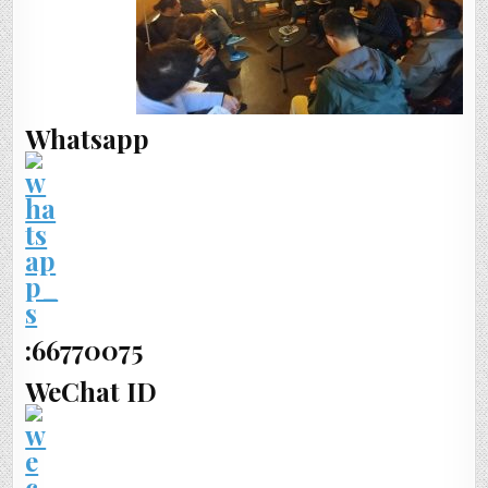
Whatsapp
:66770075
WeChat ID