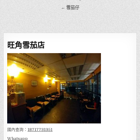
章
← 雪茄仔
導
覽
旺角雪茄店
國內查詢：
18717731351
Whatsapp