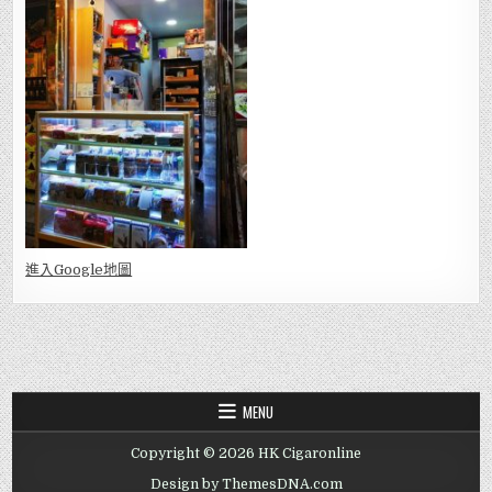
進入Go
ogle地圖
MENU
Copyright © 2026 HK Cigaronline
Design by ThemesDNA.com