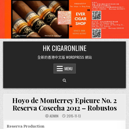
Skip
HK CIGARONLINE
to
content
全新的香港中文版 WORDPRESS 網站
MENU
Hoyo de Monterrey Epicure No. 2
Reserva Cosecha 2012 – Robustos
ADMIN
2015-11-13
Reserva Production