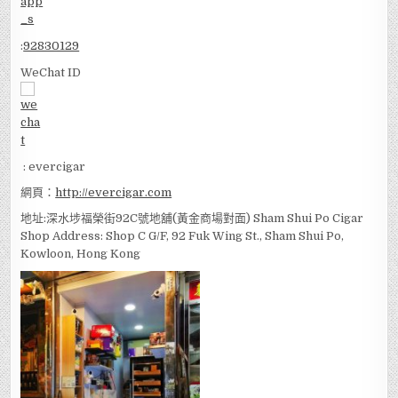
:
92830129
WeChat ID
: evercigar
網頁：
http://evercigar.com
地址:深水埗福榮街92C號地舖(黃金商場對面) Sham Shui Po Cigar
Shop Address: Shop C G/F, 92 Fuk Wing St., Sham Shui Po,
Kowloon, Hong Kong