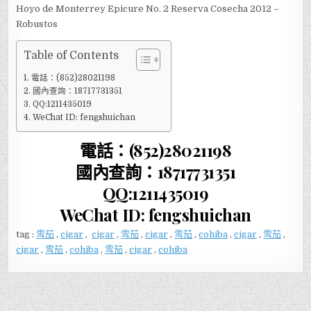
Hoyo de Monterrey Epicure No. 2 Reserva Cosecha 2012 –
Robustos
Table of Contents
電話：(852)28021198
國內查詢：18717731351
QQ:1211435019
WeChat ID: fengshuichan
電話：(852)28021198
國內查詢：18717731351
QQ:1211435019
WeChat ID: fengshuichan
tag :
雪茄
,
cigar
,
cigar
,
雪茄
,
cigar
,
雪茄
,
cohiba
,
cigar
,
雪茄
,
cigar
,
雪茄
,
cohiba
,
雪茄
,
cigar
,
cohiba