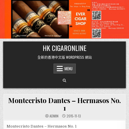
Skip
HK CIGARONLINE
to
content
全新的香港中文版 WORDPRESS 網站
MENU
Montecristo Dantes – Hermasos No.
1
ADMIN
2015-11-13
Montecristo Dantes – Hermasos No. 1