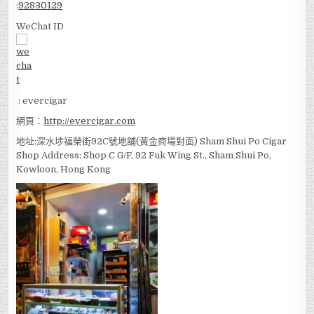
:
92830129
WeChat ID
: evercigar
網頁：
http://evercigar.com
地址:深水埗福榮街92C號地舖(黃金商場對面) Sham Shui Po Cigar
Shop Address: Shop C G/F, 92 Fuk Wing St., Sham Shui Po,
Kowloon, Hong Kong