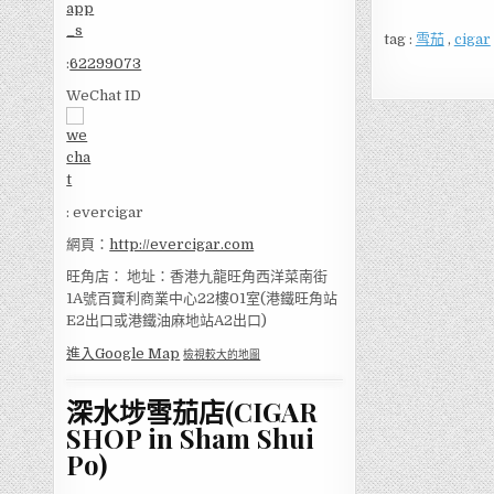
tag :
雪茄
,
cigar
:
62299073
WeChat ID
: evercigar
網頁：
http://evercigar.com
旺角店： 地址：香港九龍旺角西洋菜南街
1A號百寶利商業中心22樓01室(港鐵旺角站
E2出口或港鐵油麻地站A2出口)
進入Google Map
檢視較大的地圖
深水埗雪茄店(CIGAR
SHOP in Sham Shui
Po)