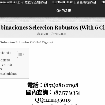
ARRANAGA CIGAR(波爾•拉臘尼亞加雪茄)
H.UPMANN CIGAR(烏普曼瑪瑙雪茄)
20
CONTACT US
inaciones Seleccion Robustos (With 6 Ci
ADMIN
2015-11-13
Seleccion Robustos (With 6 Cigars)
ntents
021198
7731351
19
fengshuichan
電話：(852)28021198
國內查詢：18717731351
QQ:1211435019