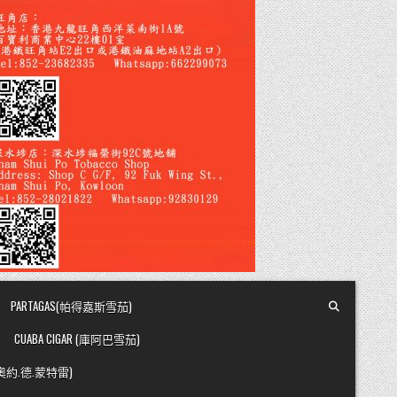
PARTAGAS(帕得嘉斯雪茄)
CUABA CIGAR (庫阿巴雪茄)
Y (奧約.德.蒙特雷)