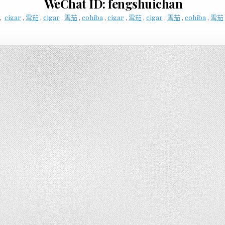
WeChat ID: fengshuichan
,
cigar
,
雪茄
,
cigar
,
雪茄
,
cohiba
,
cigar
,
雪茄
,
cigar
,
雪茄
,
cohiba
,
雪茄