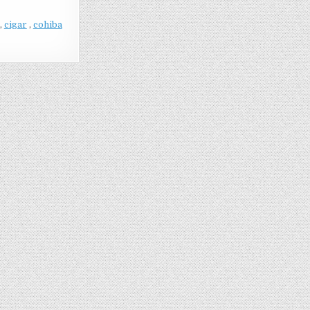
,
cigar
,
cohiba