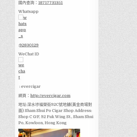
國內查詢：
18717731351
Whatsapp
:
92830129
WeChat ID
: evercigar
網頁：
http://evercigar.com
地址:深水埗福榮街92C號地舖(黃金商場對
面) Sham Shui Po Cigar Shop Address:
Shop C G/F, 92 Fuk Wing St., Sham Shui
Po, Kowloon, Hong Kong