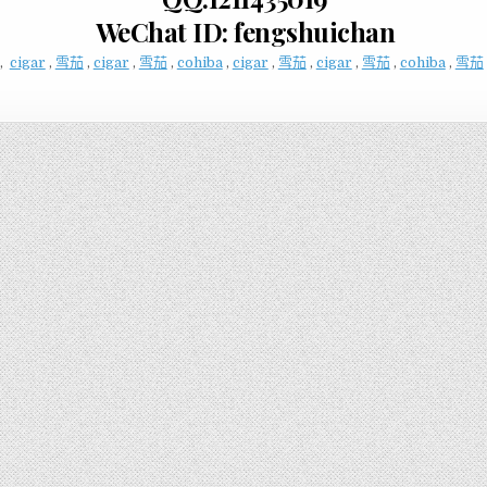
WeChat ID: fengshuichan
,
cigar
,
雪茄
,
cigar
,
雪茄
,
cohiba
,
cigar
,
雪茄
,
cigar
,
雪茄
,
cohiba
,
雪茄