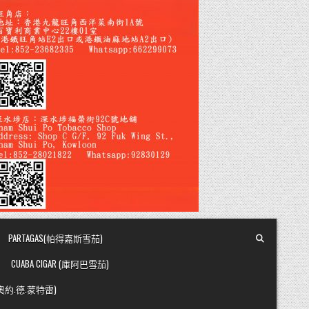
PARTAGAS(帕得嘉斯雪茄)
CUABA CIGAR (庫阿巴雪茄)
Y (奧約.德.蒙特雷)