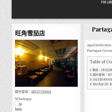
POR L
Partag
旺角雪茄店
Aged Selection
Partagas Coron
Table of Co
電話：(852)28
國內查詢：1871
QQ:12114350
WeChat ID: 
國內查詢：
18717731351
Whatsapp