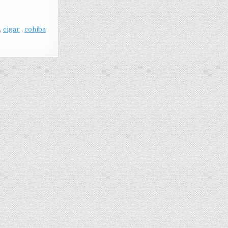
,
cigar
,
cohiba