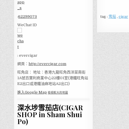
tag :
雪茄
,
cigar
:
62299073
WeChat ID
: evercigar
網頁：
http://evercigar.com
旺角店： 地址：香港九龍旺角西洋菜南街
1A號百寶利商業中心22樓01室(港鐵旺角站
E2出口或港鐵油麻地站A2出口)
進入Google Map
檢視較大的地圖
深水埗雪茄店(CIGAR
SHOP in Sham Shui
Po)