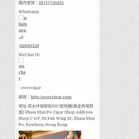
國內查詢：
18717731351
Whatsapp
:
92830129
WeChat ID
: evercigar
網頁：
http://evercigar.com
地址:深水埗福榮街92C號地舖(黃金商場對
面) Sham Shui Po Cigar Shop Address:
Shop C G/F, 92 Fuk Wing St., Sham Shui
Po, Kowloon, Hong Kong