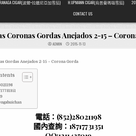
ARRANAGA CIGAR(波爾•拉臘尼亞加雪茄)
H.UPMANN CIGAR(烏普曼瑪瑙雪茄)
20
CONTACT US
as Coronas Gordas Anejados 2-15 – Coro
ADMIN
2015-11-13
as Gordas Anejados 2-15 – Corona Gorda
ntents
021198
7731351
19
fengshuichan
電話：(852)28021198
國內查詢：18717731351
QQ:1211435019