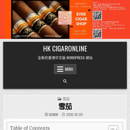
Skip
HK CIGARONLINE
to
content
全新的香港中文版 WORDPRESS 網站
MENU
POSTED
雪茄
IN
雪茄
ADMIN
2010-10-09
Table of Contents