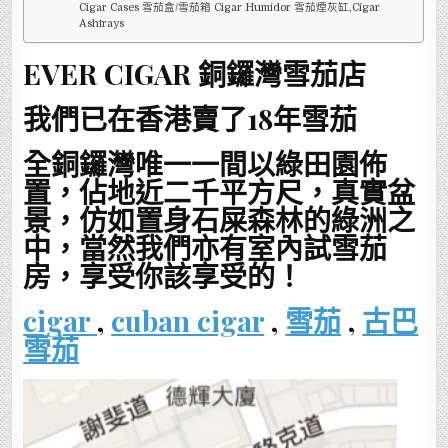
Cigar Cases 雪茄盒/雪茄箱 Cigar Humidor 雪茄煙灰缸,Cigar
Ashtrays
EVER CIGAR 銅鑼灣雪茄店
我們已在香港賣了18年雪茄
全銅鑼灣唯一一間以綠田園佈
置，佔地近二千平方尺，真實盆
景，仿如置身石屎森林的綠洲之
中，當然我們亦有室內試雪茄
房，享受你該享受的！
cigar
,
cuban cigar
,
雪茄
,
古巴
雪茄