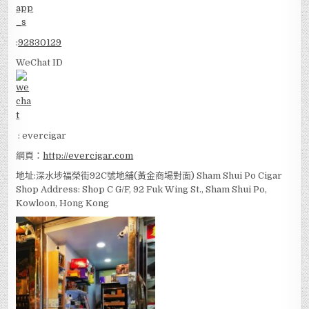
:
92830129
WeChat ID
: evercigar
網頁：
http://evercigar.com
地址:深水埗福榮街92C號地舖(黃金商場對面) Sham Shui Po Cigar
Shop Address: Shop C G/F, 92 Fuk Wing St., Sham Shui Po,
Kowloon, Hong Kong