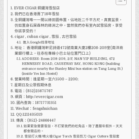
EVER CIGAR 銅鑼灣雪茄店
我們已在香港賣了18年雪茄
全銅鑼灣唯一一間以綠田園佈置，佔地近二千平方尺，真實盆景，
仿如置身石屎森林的綠洲之中，當然我們亦有室內試雪茄房，享受
你該享受的！
cigar , cuban cigar , 雪茄 , 古巴雪茄
進入Google找尋地址
地址： 香港銅鑼灣軒尼詩道472號南業大廈2樓208-209室(南洋商
業銀行樓上，往赤柱專線小巴士站位置門口上)
ADDRESS: Room 208-209, 2/F, NAN YIP BUILDING, 472
HENNESSY ROAD, CAUSEWAY BAY, HONG KONG (building
entrance nearby the Stanley Mini bus station on Tang Lung St.)
(inside Yes Inn Hostel)
營業時間：逢星期一至六1500 – 2200;
星期日及公眾假期休息
電話：(852)25675767
網頁：http://evercigar.com
國內查詢：18717731351
Wechat：fengshuichan
QQ:1211435019
傳真：(852)-24666447
如果緊急需要雪茄，不打緊我們的旺角店，除了農曆年假外，天天
都會開店的。
雪茄打火機/噴火槍Cigar Torch 雪茄剪刀 Cigar Cutters 雪茄套