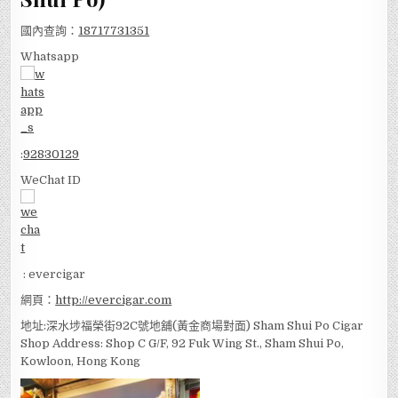
國內查詢：
18717731351
Whatsapp
:
92830129
WeChat ID
: evercigar
網頁：
http://evercigar.com
地址:深水埗福榮街92C號地舖(黃金商場對面) Sham Shui Po Cigar
Shop Address: Shop C G/F, 92 Fuk Wing St., Sham Shui Po,
Kowloon, Hong Kong