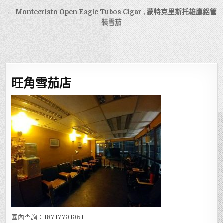
章
← Montecristo Open Eagle Tubos Cigar , 蒙特克里斯托雄鷹鋁管
導
裝雪茄
覽
旺角雪茄店
國內查詢：
18717731351