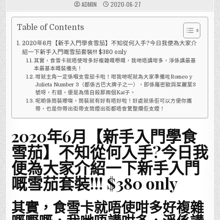
ADMIN
2020-06-27
Table of Contents
2020年6月【新手入門學食雪茄】不知從何入手?今日我便為大家介
紹一下新手入門嘅雪茄套裝!!! $380 only
其實，食雪卡就唔使咁多好複雜嘅嘢嘅，我哋唔講咁多，淨係講最基
本最基本嘅裝備先！
咁就主角一定係嗰支雪茄卡啦！咁我哋呢就為大家準備咗Romeo y
Julieta Number 3（都係古巴大牌子之一），即係羅密歐與茱麗葉3
號呀，冇錯，便是為情自殺那兩個Kai子。
呢啲係筒裝嚟㗎，筒裝就有好有唔好啦！好處就係佢可以方便你攜
帶，也是你帶出街帶支筒煙出街都唔會驚整爛佢支煙！
2020年6月【新手入門學食
雪茄】不知從何入手?今日我
便為大家介紹一下新手入門
嘅雪茄套裝!!! $380 only
其實，食雪卡就唔使咁多好複雜