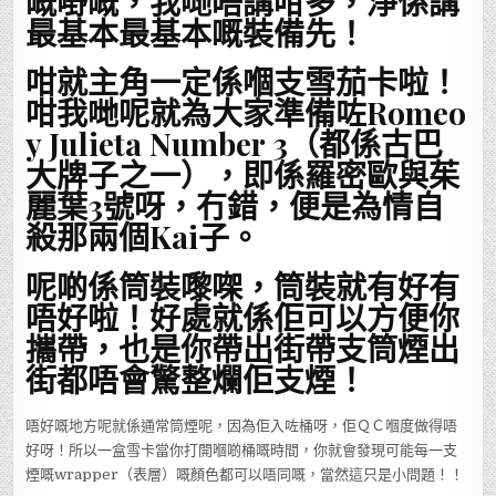
嘅嘢嘅，我哋唔講咁多，淨係講
最基本最基本嘅裝備先！
咁就主角一定係嗰支雪茄卡啦！
咁我哋呢就為大家準備咗Romeo
y Julieta Number 3（都係古巴
大牌子之一），即係羅密歐與茱
麗葉3號呀，冇錯，便是為情自
殺那兩個Kai子。
呢啲係筒裝嚟㗎，筒裝就有好有
唔好啦！好處就係佢可以方便你
攜帶，也是你帶出街帶支筒煙出
街都唔會驚整爛佢支煙！
唔好嘅地方呢就係通常筒煙呢，因為佢入咗桶呀，佢ＱＣ嗰度做得唔
好呀！所以一盒雪卡當你打開嗰啲桶嘅時間，你就會發現可能每一支
煙嘅wrapper（表層）嘅顏色都可以唔同嘅，當然這只是小問題！！