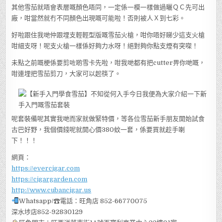
其他雪茄就唔會表層嘅顏色唔同，一定係一模一樣做過曬ＱＣ先可出
廠，咁當然就冇不同顏色出現嘅可能啦！否則被人Ｘ到七彩。
好啦跟住我哋仲跟埋支輕輕型版嘅雪茄火槍，咁你唔好睇少這支火槍
咁細支呀！呢支火槍一樣係好夠力水呀！絕對夠你點支煙有突㗎！
未點之前嘅梗係要剪咗啲雪卡先啦，咁我哋都有把cutter畀你哋嘅，
咁連埋把雪茄剪刀，大家可以起筷了。
呢套裝備呢其實我哋而家就做緊特價，等各位雪茄新手朋友開始試食
古巴好野，我個價錢呢就開心價380蚊一套，係要買就趁手喇
下！！！
網頁：
https://evercigar.com
https://cigargarden.com
http://www.cubancigar.us
Whatsapp/☎電話：旺角店 852-66770075
深水埗店852-92830129