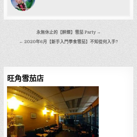
文
永無休止的【醉煙】雪茄 Party →
章
← 2020年6月【新手入門學食雪茄】不知從何入手?
導
覽
旺角雪茄店