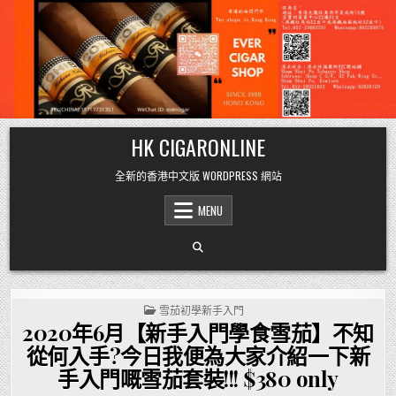
Skip
HK CIGARONLINE
to
content
全新的香港中文版 WORDPRESS 網站
MENU
POSTED
雪茄初學新手入門
IN
2020年6月【新手入門學食雪茄】不知
從何入手?今日我便為大家介紹一下新
手入門嘅雪茄套裝!!! $380 only