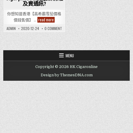
及資通訊?
你想知道香港【高希霸雪茄價格
你
read more
價錢售價】 …
想
知
ON
ADMIN
2020-12-24
0 COMMENT
道
你
香
想
港
知
【高
道
希
香
港
霸
【高
雪
MENU
希
茄
霸
價
雪
格
Copyright © 2026 HK Cigaronline
茄
價
價
錢
格
Design by ThemesDNA.com
售
價
價】
錢
Cohiba
售
Cigar
價】
price
COHIBA
CIGAR
list
PRICE
的
LIST
最
的
新
最
情
新
報
情
及
報
資
及
通
資
訊?
通