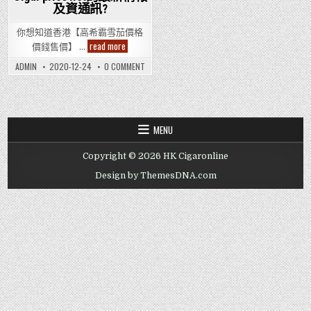
及資通訊?
你想知道香港【高希霸雪茄價格
你
read more
價錢售價】 …
想
知
ON
ADMIN
2020-12-24
0 COMMENT
道
你
香
想
港
知
【高
道
希
香
港
霸
【高
雪
MENU
希
茄
霸
價
雪
格
Copyright © 2026 HK Cigaronline
茄
價
價
錢
格
Design by ThemesDNA.com
售
價
價】
錢
Cohiba
售
Cigar
價】
price
COHIBA
CIGAR
list
PRICE
的
LIST
最
的
新
最
情
新
報
情
及
報
資
及
通
資
訊?
通