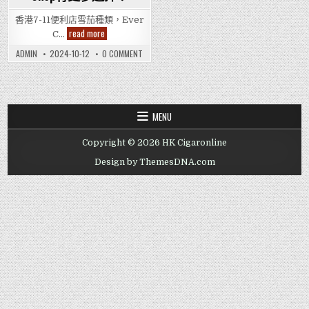
香港7-11便利店雪茄種類，Ever
7-
read more
C…
11
雪
ON
ADMIN
2024-10-12
0 COMMENT
茄
7-
種
11
類，
雪
給
茄
雪
種
類，
茄
給
愛
MENU
雪
好
茄
者
愛
的
Copyright © 2026 HK Cigaronline
好
福
者
利！
的
Design by ThemesDNA.com
Ever
福
Cigar
利！
Shop
EVER
有
CIGAR
更
SHOP
有
多
更
選
多
擇！
選
擇！