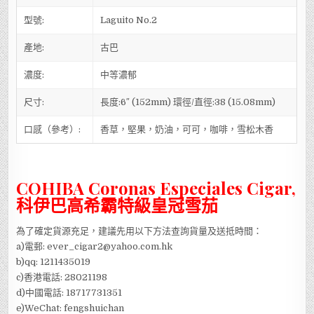
型號:
Laguito No.2
產地:
古巴
濃度:
中等濃郁
尺寸:
長度:6″ (152mm) 環徑/直徑:38 (15.08mm)
口感（參考）:
香草，堅果，奶油，可可，咖啡，雪松木香
COHIBA Coronas Especiales Cigar,
科伊巴高希霸特級皇冠雪茄
為了確定貨源充足，建議先用以下方法查詢貨量及送抵時間：
a)電郵: ever_cigar2@yahoo.com.hk
b)qq: 1211435019
c)香港電話: 28021198
d)中國電話: 18717731351
e)WeChat: fengshuichan