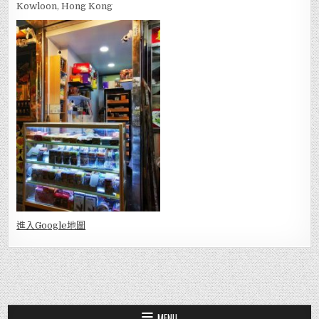
Kowloon, Hong Kong
進入Go
ogle地圖
MENU