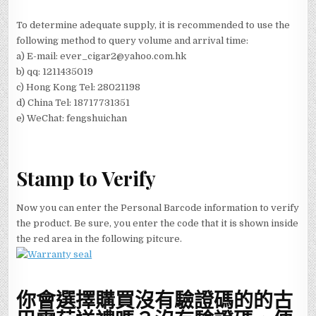
To determine
adequate supply,
it is recommended to
use
the
following
method to query
volume and
arrival
time
:
a)
E-mail
: ever_cigar2@yahoo.com.hk
b) qq: 1211435019
c)
Hong Kong Tel:
28021198
d)
China
Tel:
18717731351
e) WeChat: fengshuichan
Stamp to Verify
Now you can enter the Personal Barcode information to verify
the product. Be sure, you enter the code that it is shown inside
the red area in the following pitcure.
你會選擇購買沒有驗證碼的的古