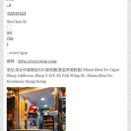
:
92830129
WeChat ID
: evercigar
網頁：
http://evercigar.com
地址:深水埗福榮街92C號地舖(黃金商場對面) Sham Shui Po Cigar
Shop Address: Shop C G/F, 92 Fuk Wing St., Sham Shui Po,
Kowloon, Hong Kong