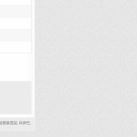
鋁管裝雪茄
,
科伊巴
,