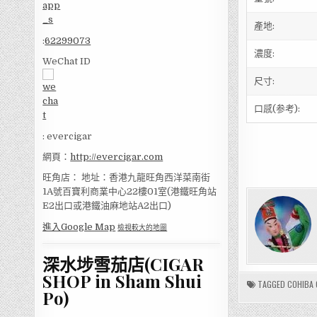
產地:
:
62299073
濃度:
WeChat ID
尺寸:
口感(参考):
: evercigar
網頁：
http://evercigar.com
旺角店： 地址：香港九龍旺角西洋菜南街
1A號百寶利商業中心22樓01室(港鐵旺角站
E2出口或港鐵油麻地站A2出口)
進入Google Map
檢視較大的地圖
深水埗雪茄店(CIGAR
SHOP in Sham Shui
TAGGED
COHIB
Po)