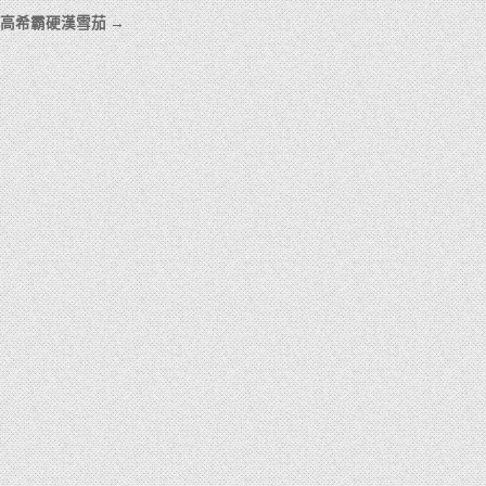
科伊巴高希霸硬漢雪茄 →