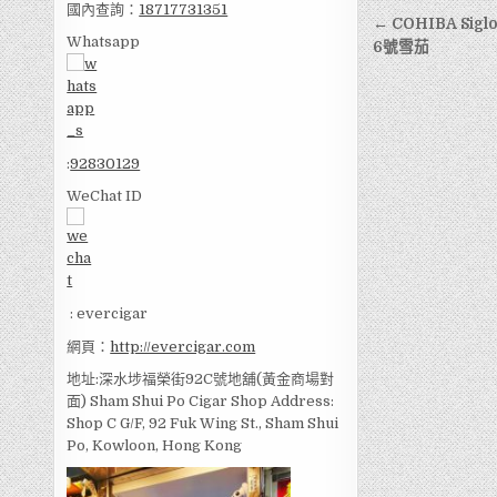
國內查詢：
18717731351
文
← COHIBA Sig
Whatsapp
章
6號雪茄
導
覽
:
92830129
WeChat ID
: evercigar
網頁：
http://evercigar.com
地址:深水埗福榮街92C號地舖(黃金商場對
面) Sham Shui Po Cigar Shop Address:
Shop C G/F, 92 Fuk Wing St., Sham Shui
Po, Kowloon, Hong Kong