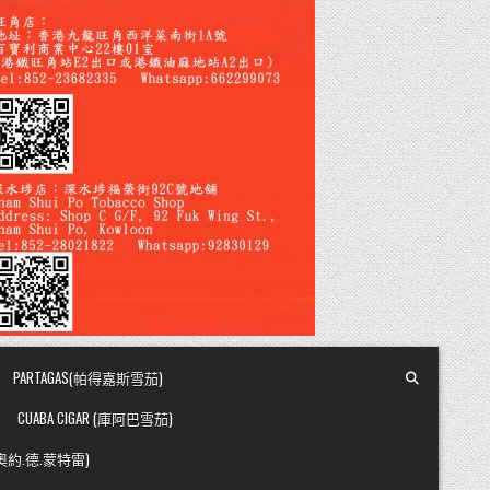
PARTAGAS(帕得嘉斯雪茄)
CUABA CIGAR (庫阿巴雪茄)
Y (奧約.德.蒙特雷)