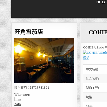
POR L
旺角雪茄店
COHI
COHIBA Sigl
中文名稱:
英文名稱:
國內查詢：
18717731351
製作工藝:
Whatsapp
規格:
型號: