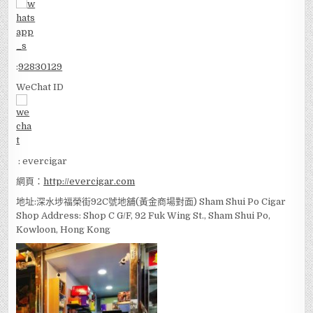
:
92830129
WeChat ID
: evercigar
網頁：
http://evercigar.com
地址:深水埗福榮街92C號地舖(黃金商場對面) Sham Shui Po Cigar
Shop Address: Shop C G/F, 92 Fuk Wing St., Sham Shui Po,
Kowloon, Hong Kong