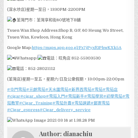
(深水埗店)星期一至日，1330PM-2200PM
荃灣門市：荃灣享和街60號地下B舖
Tsuen Wan Shop Address:Shop B, G/F, 60 Heung Wo Street,
Tsuen Wan, Kowloon, Hong Kong
Google Map:
https://maps.app.goo.gl/Fx7jPyxfGPhwKXk5A
Whatsapp/
電話：旺角店 852-55303530
電話：852-28021112
(荃灣店)星期一至五，星期六/日及公衆假期，13:00pm-22:00pm
#屯門雪茄
#元朗雪茄
#天水圍雪茄
#新界西雪茄
#雪茄
#雪茄店
#cigar
#cigar_shop
#雪茄入門
#雪茄新手
#雪茄學習
#初學雪茄
#雪
茄教室
#Cigar_Training
#雪茄外賣
#雪茄速遞
#郵寄雪茄
#Cigar_express
#Cigar_delivery_service
Author:
dianachiu