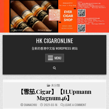
Skip
HK CIGARONLINE
to
content
全新的香港中文版 WORDPRESS 網站
MENU
POSTED
未分類
IN
【雪茄,Cigar】【H.Upmann
Magnum46】
ON
DIANACHIU
2021-03-16
LEAVE A COMMENT
【雪