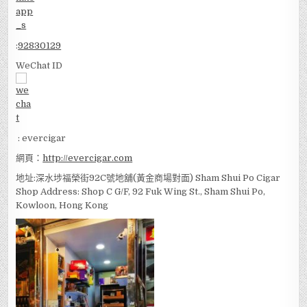
:
92830129
WeChat ID
: evercigar
網頁：
http://evercigar.com
地址:深水埗福榮街92C號地舖(黃金商場對面) Sham Shui Po Cigar
Shop Address: Shop C G/F, 92 Fuk Wing St., Sham Shui Po,
Kowloon, Hong Kong