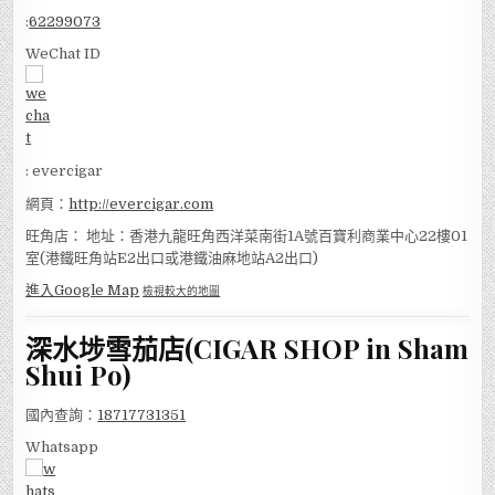
:
62299073
WeChat ID
: evercigar
網頁：
http://evercigar.com
旺角店： 地址：香港九龍旺角西洋菜南街1A號百寶利商業中心22樓01
室(港鐵旺角站E2出口或港鐵油麻地站A2出口)
進入Google Map
檢視較大的地圖
深水埗雪茄店(CIGAR SHOP in Sham
Shui Po)
國內查詢：
18717731351
Whatsapp