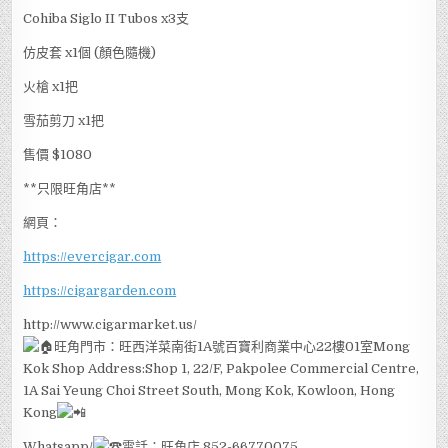
茄
CIGAR
Cohiba Siglo II Tubos x3支
】
由
仿皮套 x1個 (顏色隨機)
於
聖
誕
火槍 x1把
套
裝
反
雪茄剪刀 x1把
應
熱
烈,
售價 $1080
即
時
加
**只限旺⻆店**
推
新
一
網頁：
套
https://evercigar.com
https://cigargarden.com
http://www.cigarmarket.us/
旺角門市：旺西洋菜南街1A號百寶利商業中心22樓01室Mong
Kok Shop Address:Shop 1, 22/F, Pakpolee Commercial Centre,
1A Sai Yeung Choi Street South, Mong Kok, Kowloon, Hong
Kong
Whatsapp/
電話：旺角店 852-66770075