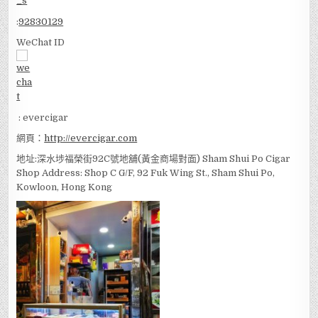
:
92830129
WeChat ID
: evercigar
網頁：
http://evercigar.com
地址:深水埗福榮街92C號地舖(黃金商場對面) Sham Shui Po Cigar
Shop Address: Shop C G/F, 92 Fuk Wing St., Sham Shui Po,
Kowloon, Hong Kong