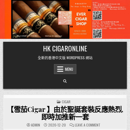
Skip
HK CIGARONLINE
to
content
全新的香港中文版 WORDPRESS 網站
MENU
POSTED
CIGAR
IN
【雪茄Cigar 】由於聖誕套裝反應熱烈,
即時加推新一套
ON
ADMIN
2020-12-20
LEAVE A COMMENT
【雪