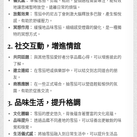
儀式感：
準備雪茄、剪裁、點燃，整個過程需要專注，能有效
地讓思緒暫時放空，遠離日常的煩惱。
放鬆效果：
雪茄中的尼古丁會刺激大腦釋放多巴胺，產生愉悅
感，有助於舒緩壓力。
冥想作用：
緩慢地品味雪茄，細細感受煙霧的變化，是一種獨
特的冥想方式。
2.
社交互動，增進情誼
共同話題：
與其他雪茄愛好者分享品鑑心得，可以增進彼此的
了解。
建立連結：
在雪茄吧或俱樂部中，可以結交到志同道合的朋
友。
商務應酬：
在一些正式場合，抽雪茄可以營造輕鬆愉快的氛
圍，有助於促進交流。
3.
品味生活，提升格調
文化體驗：
雪茄的歷史悠久，背後蘊含著豐富的文化底蘊。
品味提升：
透過品鑑不同產地的雪茄，可以培養出更敏銳的味
覺和嗅覺。
生活儀式感：
將抽雪茄融入到日常生活中，可以提升生活品