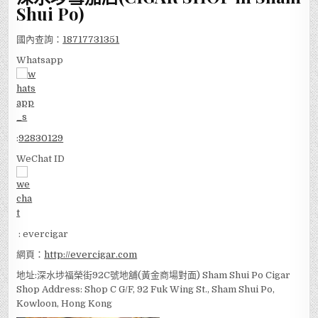
Shui Po)
國內查詢：
18717731351
Whatsapp
:
92830129
WeChat ID
: evercigar
網頁：
http://evercigar.com
地址:深水埗福榮街92C號地舖(黃金商場對面) Sham Shui Po Cigar
Shop Address: Shop C G/F, 92 Fuk Wing St., Sham Shui Po,
Kowloon, Hong Kong