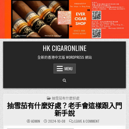
Skip
HK CIGARONLINE
to
content
全新的香港中文版 WORDPRESS 網站
MENU
POSTED
抽雪茄有什麼好處
IN
抽雪茄有什麼好處？老手會這樣跟入門
新手說
ON
ADMIN
2024-10-08
LEAVE A COMMENT
抽
雪