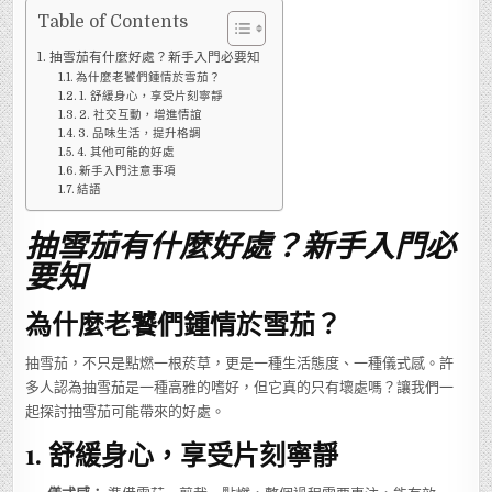
茄
有
Table of Contents
什
麼
抽雪茄有什麼好處？新手入門必要知
好
處？
為什麼老饕們鍾情於雪茄？
老
1. 舒緩身心，享受片刻寧靜
手
會
2. 社交互動，增進情誼
這
3. 品味生活，提升格調
樣
跟
4. 其他可能的好處
入
新手入門注意事項
門
結語
新
手
說
抽雪茄有什麼好處？新手入門必
要知
為什麼老饕們鍾情於雪茄？
抽雪茄，不只是點燃一根菸草，更是一種生活態度、一種儀式感。許
多人認為抽雪茄是一種高雅的嗜好，但它真的只有壞處嗎？讓我們一
起探討抽雪茄可能帶來的好處。
1.
舒緩身心，享受片刻寧靜