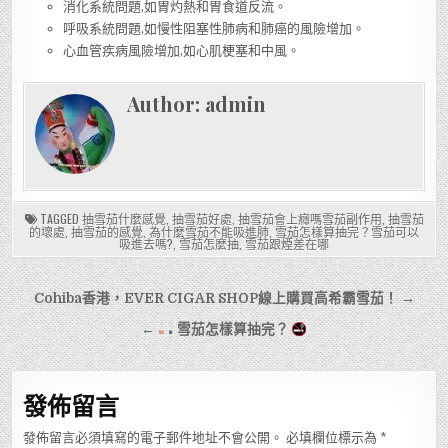
消化系統問題,如胃灼熱和胃食道反流。
呼吸系統問題,如慢性阻塞性肺病和肺癌的風險增加。
心血管疾病風險增加,如心肌梗塞和中風。
Author:
admin
TAGGED
抽雪茄什麼感覺
,
抽雪茄好處
,
抽雪茄會上癮嗎雪茄副作用
,
抽雪茄
的壞處
,
抽雪茄的感覺
,
為什麼雪茄不能吸進肺
,
雪茄怎樣算抽完？雪茄可以
吸進去嗎?
,
雪茄怎麼抽
,
雪茄跟煙差在哪
文
Cohiba香港，EVER CIGAR SHOP線上購買高希霸雪茄！ →
章
←
雪茄怎樣算抽完？
導
覽
發佈留言
發佈留言必須填寫的電子郵件地址不會公開。
必填欄位標示為
*