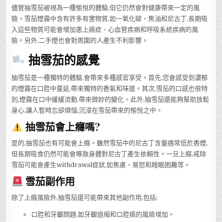
儘管抽雪茄被視為一種愉悅的體驗,但它仍然會對健康帶來一定的風
險。雪茄煙霧中含有許多有害物質,如一氧化碳、焦油和尼古丁,長期吸
入這些物質可能會增加患上癌症、心血管疾病和呼吸系統疾病的風
險。另外,二手煙也會對周圍的人產生不利影響。
抽雪茄的感覺
抽雪茄是一種獨特的體驗,會帶來多種感官享受。首先,您會感受到濃郁
的煙霧在口腔中蔓延,帶來獨特的香氣和味道。其次,雪茄的口感也很特
別,煙霧在口中緩緩流動,帶來微妙的變化。此外,抽雪茄還能夠幫助放鬆
身心,讓人暫時忘卻煩惱,沉浸在雪茄帶來的愉悅之中。
抽雪茄會上癮嗎?
是的,抽雪茄也有可能會上癮。雖然雪茄中的尼古丁含量通常低於香煙,
但長期吸食仍然可能會導致身體對尼古丁產生依賴性。一旦上癮,戒除
雪茄可能會產生withdrawal症狀,如焦慮、易怒和睡眠困難等。
雪茄副作用
除了上癮風險外,抽雪茄還可能帶來其他副作用,包括:
口腔和牙齦問題,如牙齦退縮和口腔癌的風險增加。