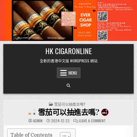
Skip
HK CIGARONLINE
to
content
全新的香港中文版 WORDPRESS 網站
MENU
POSTED
雪茄可以抽進去嗎?
IN
雪茄可以抽進去嗎?
ON
ADMIN
2024-12-23
LEAVE A COMMENT
雪
茄
可
Table of Contents