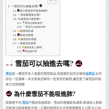
以
抽
雪茄可以抽進去嗎?
進
去
為什麼雪茄不能吸進肺?
嗎?
雪茄跟煙差在哪?
抽雪茄什麼感覺?
雪茄怎樣算抽完?
雪茄可以吸進去嗎?
抽雪茄好處
雪茄怎麼抽
抽雪茄的壞處
抽雪茄的感覺
抽雪茄會上癮嗎?
雪茄副作用
雪茄可以抽進去嗎?
雪茄
是一種受許多人喜愛的煙草製品,但是關於如何正確地
抽雪茄
,似乎
存在一些誤解。本文將為您解答一些常見的疑問,讓您更了解雪茄的吸
食方式和相關
為什麼雪茄不能吸進肺?
與香煙不同,
雪茄
不應該吸進肺部。雪茄的煙霧較為濃厚,直接吸入肺部
可能會引起咳嗽和不適。正確的抽雪茄方式是將煙霧吸入口腔,在口中