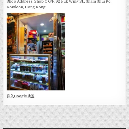
Shop Address: Shop C G/F, 92 Fuk Wing St., Sham Shui Po,
Kowloon, Hong Kong
進入Go
ogle地圖