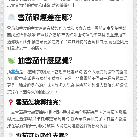
品嘗其獨特的香氣和味道,然後緩緩吐出。
雪茄跟煙差在哪?
雪茄和香煙的主要區別在於製作方式和吸食方式。雪茄是由全葉捲製
而成,沒有過濾嘴,煙霧較為濃郁;而香煙則由切碎的煙草製成,並添加了
過濾嘴。此外,抽雪茄更多是為了品味其獨特的香氣和口感,而香煙則更
側重於尼古丁的攝入。
抽雪茄什麼感覺?
抽
雪茄
是一種獨特的體驗。當您點燃雪茄時,會立即感受到濃郁的煙霧
在口腔中蔓延,帶來獨特的香氣和味道。品嘗雪茄不僅是一種味覺享受,
更是一種放鬆身心的方式。許多人認為,抽雪茄能夠讓人暫時忘卻煩惱,
沉浸在雪茄帶來的愉悅之中。
雪茄怎樣算抽完?
一支雪茄通常需要抽約1到2個小時才能完全燃燒完畢。當雪茄的燃燒
線接近過濾嘴(如果有)或雪茄尾部時,就表示快要抽完了。有些人會選
擇在雪茄剩餘一小段時放棄,因為這時煙霧會變得較為苦澀。
雪茄可以吸進去嗎?