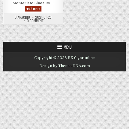
Monteristo Linea 193…
【新
read more
年
送
DIANACHIU
2021-01-23
禮,
ON
0 COMMENT
雪
【新
茄
年
Cigar
送
速
禮,
雪
遞】
茄
CIGAR
MENU
速
遞】
Copyright © 2026 HK Cigaronline
Design by ThemesDNA.com