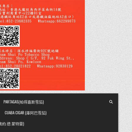
PARTAGAS(帕得嘉斯雪茄)
CUABA CIGAR (庫阿巴雪茄)
Y (奧約.德.蒙特雷)