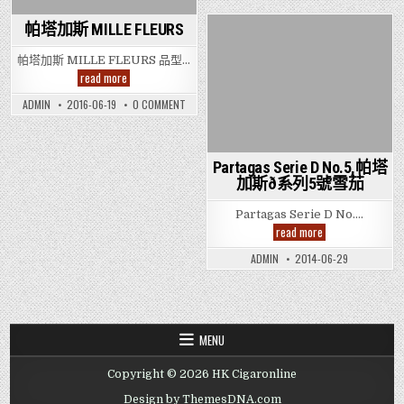
(Partagas
加
味
898)
斯
898
帕塔加斯 MILLE FLEURS
(PAR
Posted
898)
帕塔加斯 MILLE FLEURS 品型…
in
帕
read more
塔
加
ON
ADMIN
2016-06-19
0 COMMENT
斯
帕
MILLE
塔
FLEURS
加
斯
MILLE
Partagas Serie D No.5,帕塔
FLEURS
加斯ð系列5號雪茄
Partagas Serie D No….
Partagas
read more
Serie
D
ADMIN
2014-06-29
No.5,
帕
塔
加
斯
ð
系
MENU
列
5
號
Copyright © 2026 HK Cigaronline
雪
茄
Design by ThemesDNA.com