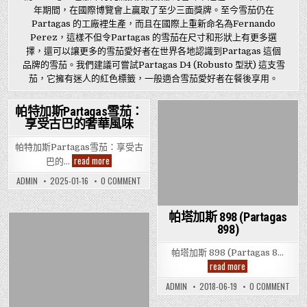
年期間，在國際博覽會上贏取了至少三面獎牌。至今雪茄仍在
Partagas 的工廠裡生產，而且在國際上重新命名為Fernando
Perez，這樣不但令Partagas 的雪茄在尺寸和形狀上有更多選
擇，還可以讓更多的雪茄愛好者在世界各地認識到Partagas 這個
品牌的雪茄。我們建議可嘗試Partagas D4 (Robusto 型狀) 這支雪
茄，它擁有迷人的紅色標籤，一般適合雪茄愛好者在餐後享用。
帕特加斯Partagas雪茄：
享受古巴的奢華風味
Posted
Posted
in
in
帕特加斯Partagas雪茄：享受古
帕
read more
巴的…
特
加
ON
ADMIN
2025-01-16
0 COMMENT
斯
帕
Partagas
特
雪
加
茄：
斯
帕塔加斯 898 (Partagas
享
PARTAGAS
898)
雪
受
Posted
茄：
古
享
巴
in
帕塔加斯 898 (Partagas 8…
受
的
古
帕
read more
奢
巴
塔
華
的
加
風
ON
ADMIN
2018-06-19
0 COMMENT
奢
斯
味
帕
華
898
塔
風