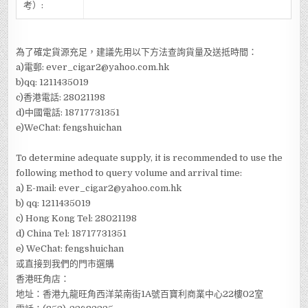
考）:
為了確定貨源充足，建議先用以下方法查詢貨量及送抵時間：
a)電郵: ever_cigar2@yahoo.com.hk
b)qq: 1211435019
c)香港電話: 28021198
d)中國電話: 18717731351
e)WeChat: fengshuichan
To determine
adequate supply,
it is recommended to
use
the
following
method to query
volume and
arrival
time
:
a)
E-mail
: ever_cigar2@yahoo.com.hk
b) qq: 1211435019
c)
Hong Kong Tel:
28021198
d)
China
Tel:
18717731351
e) WeChat: fengshuichan
或直接到我們的門市選購
香港旺角店：
地址：香港九龍旺角西洋菜南街1A號百寶利商業中心22樓02室