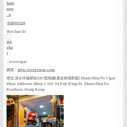
:
92830129
WeChat ID
: evercigar
網頁：
http://evercigar.com
地址:深水埗福榮街92C號地舖(黃金商場對面) Sham Shui Po Cigar
Shop Address: Shop C G/F, 92 Fuk Wing St., Sham Shui Po,
Kowloon, Hong Kong