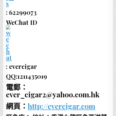
: 62299073
WeChat ID
: evercigar
QQ:1211435019
電郵：
ever_cigar2@yahoo.com.hk
網頁：
http://evercigar.com