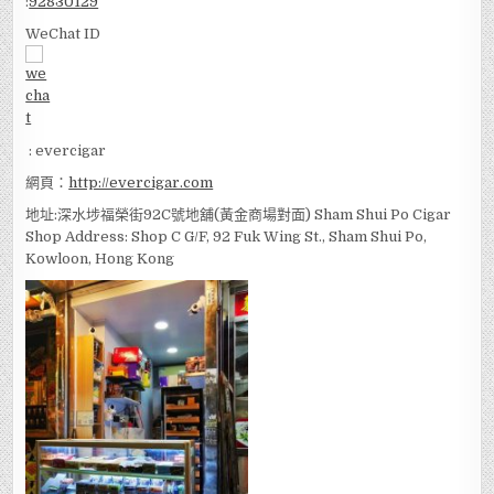
:
92830129
WeChat ID
: evercigar
網頁：
http://evercigar.com
地址:深水埗福榮街92C號地舖(黃金商場對面) Sham Shui Po Cigar
Shop Address: Shop C G/F, 92 Fuk Wing St., Sham Shui Po,
Kowloon, Hong Kong