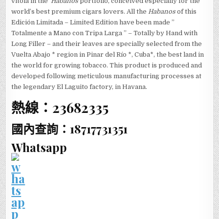
vitola in the
Habanos
portfolio, conceived especially for the
world’s best premium cigars lovers. All the
Habanos
of this
Edición Limitada – Limited Edition have been made ​​”
Totalmente a Mano con
Tripa Larga ” – Totally by Hand with
Long Filler – and their leaves are specially selected from the
Vuelta Abajo * region in
Pinar del Río *, Cuba*, the best land in
the world for growing tobacco. This product is produced and
developed following meticulous manufacturing processes at
the legendary El Laguito factory, in Havana.
熱線：23682335
國內查詢：18717731351
Whatsapp