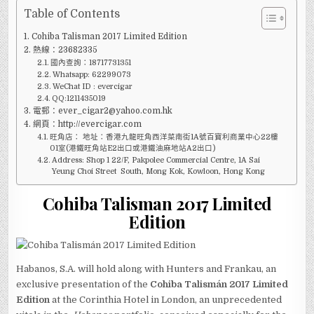
2017
LIMITED
Table of Contents
EDITION
Cohiba Talisman 2017 Limited Edition
熱線：23682335
國內查詢：18717731351
Whatsapp: 62299073
WeChat ID : evercigar
QQ:1211435019
電郵：ever_cigar2@yahoo.com.hk
網頁：http://evercigar.com
旺角店： 地址：香港九龍旺角西洋菜南街1A號百寶利商業中心22樓
01室(港鐵旺角站E2出口或港鐵油麻地站A2出口)
Address: Shop 1 22/F, Pakpolee Commercial Centre, 1A Sai
Yeung Choi Street South, Mong Kok, Kowloon, Hong Kong
Cohiba Talisman 2017 Limited
Edition
Habanos, S.A. will hold along with Hunters and Frankau, an
exclusive presentation of the
Cohiba Talismán 2017 Limited
Edition
at the Corinthia Hotel in London, an unprecedented