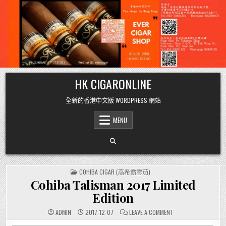
Skip
HK CIGARONLINE
to
content
全新的香港中文版 WORDPRESS 網站
MENU
POSTED
COHIBA CIGAR (高希霸雪茄)
IN
Cohiba Talisman 2017 Limited
Edition
ON
ADMIN
2017-12-07
LEAVE A COMMENT
COHIBA
TALISMAN